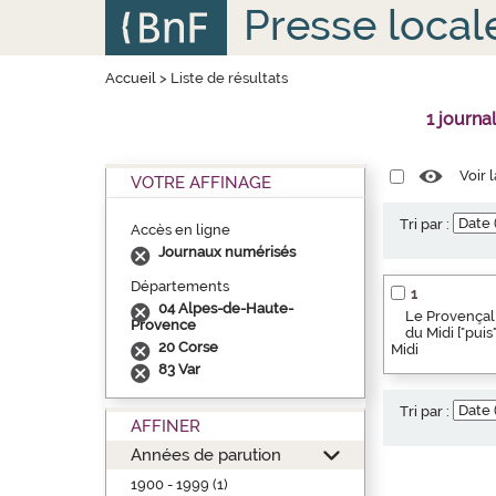
Aller
Panneau de gestion des cookies
Presse local
au
contenu
principal
Accueil
>
Liste de résultats
1 journa
Voir 
VOTRE AFFINAGE
Tri par :
Accès en ligne
Journaux numérisés
Départements
1
04 Alpes-de-Haute-
Le Provençal 
Provence
du Midi ["pui
20 Corse
Midi
83 Var
Tri par :
AFFINER
Années de parution
1900 - 1999 (1)