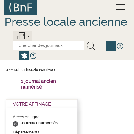
Aller
Panneau de gestion des cookies
au
contenu
principal
Presse locale ancienne
Accueil
>
Liste de résultats
1 journal ancien
numérisé
VOTRE AFFINAGE
Accès en ligne
Journaux numérisés
Départements