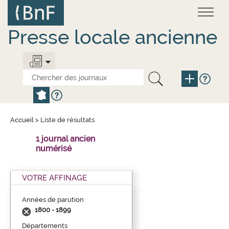
Aller
Panneau de gestion des cookies
au
contenu
principal
Presse locale ancienne
Accueil
>
Liste de résultats
1 journal ancien
numérisé
VOTRE AFFINAGE
Années de parution
1800 - 1899
Départements