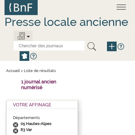
Aller
Panneau de gestion des cookies
au
contenu
principal
Presse locale ancienne
Accueil
>
Liste de résultats
1 journal ancien
numérisé
VOTRE AFFINAGE
Départements
05 Hautes-Alpes
83 Var