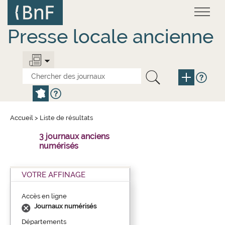
Aller
Panneau de gestion des cookies
au
contenu
principal
Presse locale ancienne
Accueil
>
Liste de résultats
3 journaux anciens
numérisés
VOTRE AFFINAGE
Accès en ligne
Journaux numérisés
Départements