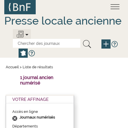
Aller
Panneau de gestion des cookies
au
contenu
principal
Presse locale ancienne
Accueil
>
Liste de résultats
1 journal ancien
numérisé
VOTRE AFFINAGE
Accès en ligne
Journaux numérisés
Départements