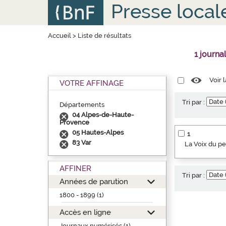
Aller
Panneau de gestion des cookies
Presse local
au
contenu
principal
Accueil
>
Liste de résultats
1 journa
Voir 
VOTRE AFFINAGE
Tri par :
Départements
04 Alpes-de-Haute-
Provence
05 Hautes-Alpes
1
83 Var
La Voix du p
AFFINER
Tri par :
Années de parution
1800 - 1899 (1)
Accès en ligne
Journaux numérisés (1)