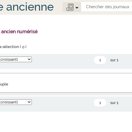
e ancienne
l ancien numérisé
la sélection (
0
)
sur 1
euple
sur 1