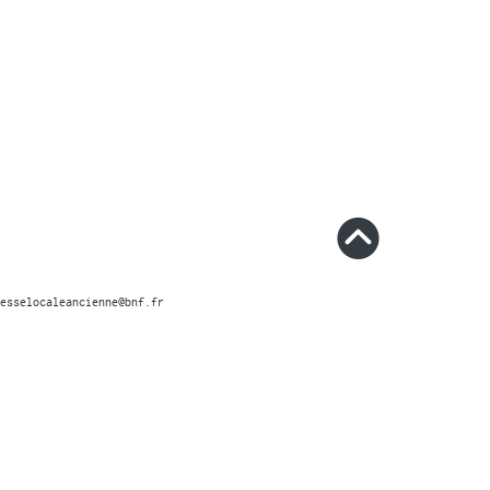
esselocaleancienne@bnf.fr