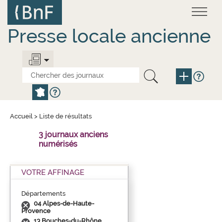
Aller
Panneau de gestion des cookies
au
contenu
principal
Presse locale ancienne
Accueil
>
Liste de résultats
3 journaux anciens
numérisés
VOTRE AFFINAGE
Départements
04 Alpes-de-Haute-
Provence
13 Bouches-du-Rhône