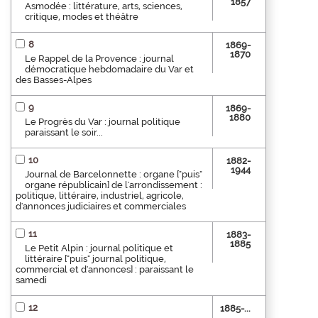
1857
Asmodée : littérature, arts, sciences,
critique, modes et théâtre
8
1869-
1870
Le Rappel de la Provence : journal
démocratique hebdomadaire du Var et
des Basses-Alpes
9
1869-
1880
Le Progrès du Var : journal politique
paraissant le soir...
10
1882-
1944
Journal de Barcelonnette : organe ["puis"
organe républicain] de l'arrondissement :
politique, littéraire, industriel, agricole,
d'annonces judiciaires et commerciales
11
1883-
1885
Le Petit Alpin : journal politique et
littéraire ["puis" journal politique,
commercial et d'annonces] : paraissant le
samedi
12
1885-...