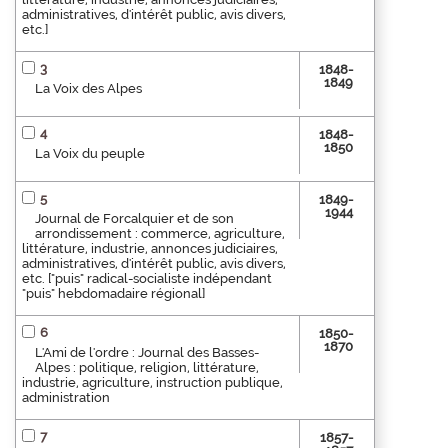
administratives, d'intérêt public, avis divers,
etc.]
3
1848-
1849
La Voix des Alpes
4
1848-
1850
La Voix du peuple
5
1849-
1944
Journal de Forcalquier et de son
arrondissement : commerce, agriculture,
littérature, industrie, annonces judiciaires,
administratives, d'intérêt public, avis divers,
etc. ["puis" radical-socialiste indépendant
"puis" hebdomadaire régional]
6
1850-
1870
L'Ami de l'ordre : Journal des Basses-
Alpes : politique, religion, littérature,
industrie, agriculture, instruction publique,
administration
7
1857-