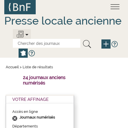
Aller
Panneau de gestion des cookies
au
contenu
principal
Presse locale ancienne
Accueil
>
Liste de résultats
24 journaux anciens
numérisés
VOTRE AFFINAGE
Accès en ligne
Journaux numérisés
Départements