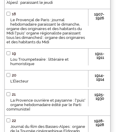
Alpes] : paraissant le jeudi
18
1907-
1926
Le Provençal de Paris : journal
hebdomadaire paraissant le dimanche,
organe des originaires et des habitants du
Midi ["puis" organe régionaliste paraissant
tous les dimanches] : organe des originaires
et des habitants du Midi
19
1911-
1911
Lou Troumpeteaïre : littéraire et
humoristique
20
1914-
1914
L'Électeur
21
1925-
1930
La Provence ouvrière et paysanne : ["puis"
organe hebdomadaire édité par le Parti
communiste]
22
1928-
1928
Journal du film des Basses-Alpes : organe
de la Tournée cinégraphique Eldorado