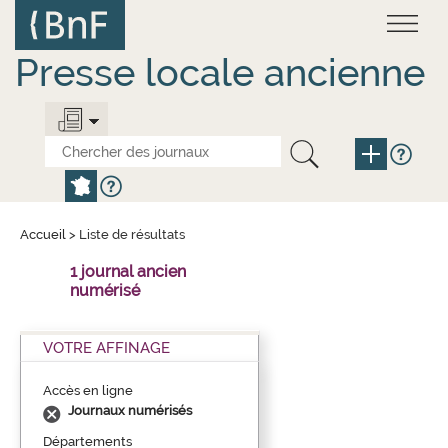
Aller
Panneau de gestion des cookies
au
contenu
principal
Presse locale ancienne
Accueil
>
Liste de résultats
1 journal ancien
numérisé
VOTRE AFFINAGE
Accès en ligne
Journaux numérisés
Départements