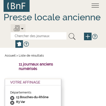
Aller
Panneau de gestion des cookies
au
contenu
principal
Presse locale ancienne
Accueil
>
Liste de résultats
11 journaux anciens
numérisés
VOTRE AFFINAGE
Départements
13 Bouches-du-Rhône
83 Var