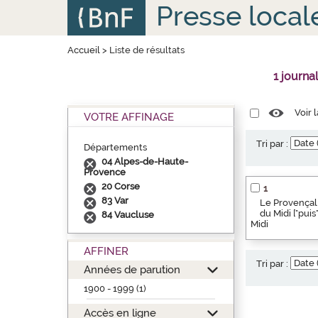
Aller
Panneau de gestion des cookies
Presse local
au
contenu
principal
Accueil
>
Liste de résultats
1 journa
Voir 
VOTRE AFFINAGE
Tri par :
Départements
04 Alpes-de-Haute-
Provence
20 Corse
1
83 Var
Le Provençal 
du Midi ["pui
84 Vaucluse
Midi
AFFINER
Tri par :
Années de parution
1900 - 1999 (1)
Accès en ligne