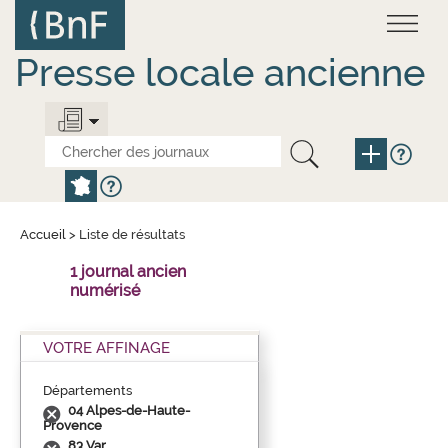
Aller
Panneau de gestion des cookies
au
contenu
principal
Presse locale ancienne
Accueil
>
Liste de résultats
1 journal ancien
numérisé
VOTRE AFFINAGE
Départements
04 Alpes-de-Haute-
Provence
83 Var