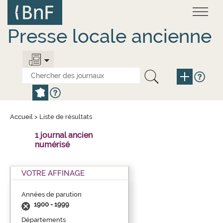
Aller
Panneau de gestion des cookies
au
contenu
principal
Presse locale ancienne
Accueil
>
Liste de résultats
1 journal ancien
numérisé
VOTRE AFFINAGE
Années de parution
1900 - 1999
Départements