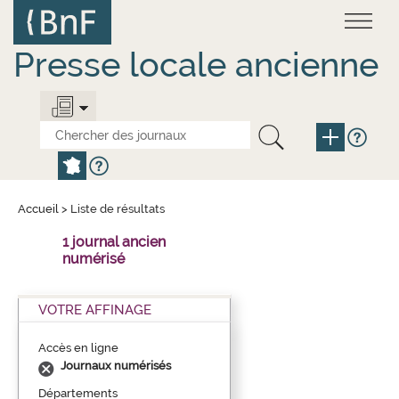
Aller
Panneau de gestion des cookies
au
contenu
principal
Presse locale ancienne
Accueil
>
Liste de résultats
1 journal ancien
numérisé
VOTRE AFFINAGE
Accès en ligne
Journaux numérisés
Départements