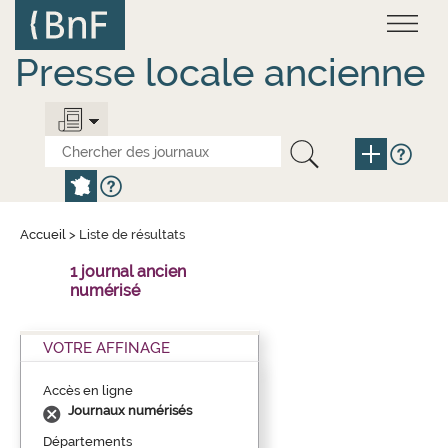
Aller
Panneau de gestion des cookies
au
contenu
principal
Presse locale ancienne
Accueil
>
Liste de résultats
1 journal ancien
numérisé
VOTRE AFFINAGE
Accès en ligne
Journaux numérisés
Départements