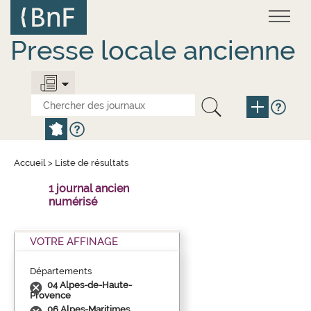
Aller
Panneau de gestion des cookies
au
contenu
principal
Presse locale ancienne
Accueil
>
Liste de résultats
1 journal ancien
numérisé
VOTRE AFFINAGE
Départements
04 Alpes-de-Haute-
Provence
06 Alpes-Maritimes