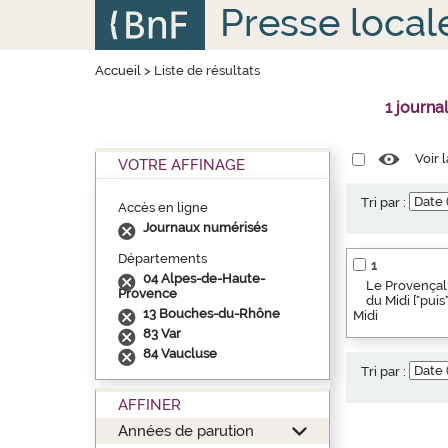
Aller
Panneau de gestion des cookies
Presse local
au
contenu
principal
Accueil
>
Liste de résultats
1 journa
Voir 
VOTRE AFFINAGE
Tri par :
Accès en ligne
Journaux numérisés
Départements
1
04 Alpes-de-Haute-
Le Provençal 
Provence
du Midi ["pui
13 Bouches-du-Rhône
Midi
83 Var
84 Vaucluse
Tri par :
AFFINER
Années de parution