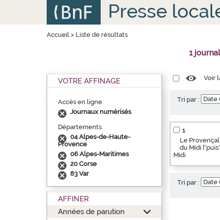
Aller
Panneau de gestion des cookies
Presse local
au
contenu
principal
Accueil
>
Liste de résultats
1 journa
Voir 
VOTRE AFFINAGE
Tri par :
Accès en ligne
Journaux numérisés
Départements
1
04 Alpes-de-Haute-
Le Provençal 
Provence
du Midi ["pui
06 Alpes-Maritimes
Midi
20 Corse
83 Var
Tri par :
AFFINER
Années de parution