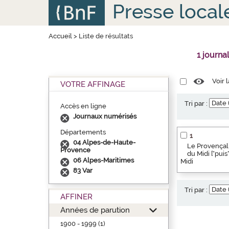
Aller
Panneau de gestion des cookies
Presse local
au
contenu
principal
Accueil
>
Liste de résultats
1 journa
Voir 
VOTRE AFFINAGE
Tri par :
Accès en ligne
Journaux numérisés
Départements
1
04 Alpes-de-Haute-
Le Provençal 
Provence
du Midi ["pui
06 Alpes-Maritimes
Midi
83 Var
Tri par :
AFFINER
Années de parution
1900 - 1999 (1)