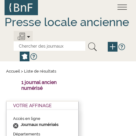
Aller
Panneau de gestion des cookies
au
contenu
principal
Presse locale ancienne
Accueil
>
Liste de résultats
1 journal ancien
numérisé
VOTRE AFFINAGE
Accès en ligne
Journaux numérisés
Départements