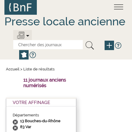
Aller
Panneau de gestion des cookies
au
contenu
principal
Presse locale ancienne
Accueil
>
Liste de résultats
11 journaux anciens
numérisés
VOTRE AFFINAGE
Départements
13 Bouches-du-Rhône
83 Var