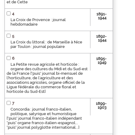
et de Cette
4
1891-
1944
La Croix de Provence : journal
hebdomadaire
5
1892-
1944
La Croix du littoral : de Marseille à Nice
par Toulon : journal populaire
6
1895-
1949
La Petite revue agricole et horticole :
organe des cultures du Midi et du Sud-est
de la France ["puis" journal bi-mensuel de
l'horticulture, de l'agriculture et des
associations agricoles, organe officiel de la
Ligue fédérale du commerce floral et
horticole du Sud-Est]
7
1899-
1903
Concordia : journal franco-italien,
politique, satyrique et humoristique
["puis" journal franco-italien indépendant
"puis" organe franco-italien-espagnol...
"puis" journal polyglotte international...]