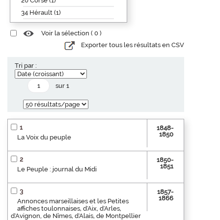
20 Corse (1)
34 Hérault (1)
Voir la sélection (
0
)
Exporter tous les résultats en CSV
Tri par :
sur 1
1
1848-
1850
La Voix du peuple
2
1850-
1851
Le Peuple : journal du Midi
3
1857-
1866
Annonces marseillaises et les Petites
affiches toulonnaises, d'Aix, d'Arles,
d'Avignon, de Nîmes, d'Alais, de Montpellier