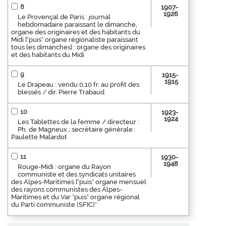
8
1907-
1926
Le Provençal de Paris : journal
hebdomadaire paraissant le dimanche,
organe des originaires et des habitants du
Midi ["puis" organe régionaliste paraissant
tous les dimanches] : organe des originaires
et des habitants du Midi
9
1915-
1915
Le Drapeau : vendu 0,10 fr. au profit des
blessés / dir. Pierre Trabaud
10
1923-
1924
Les Tablettes de la femme / directeur :
Ph. de Magneux ; secrétaire générale :
Paulette Malardot
11
1930-
1948
Rouge-Midi : organe du Rayon
communiste et des syndicats unitaires
des Alpes-Maritimes ["puis" organe mensuel
des rayons communistes des Alpes-
Maritimes et du Var "puis" organe régional
du Parti communiste (SFIC)"