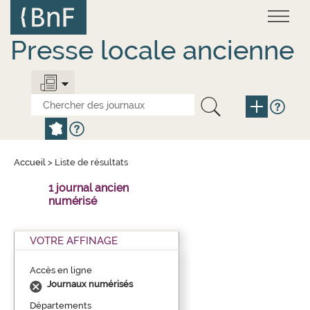
Aller
Panneau de gestion des cookies
au
contenu
principal
Presse locale ancienne
Accueil
>
Liste de résultats
1 journal ancien
numérisé
VOTRE AFFINAGE
Accès en ligne
Journaux numérisés
Départements