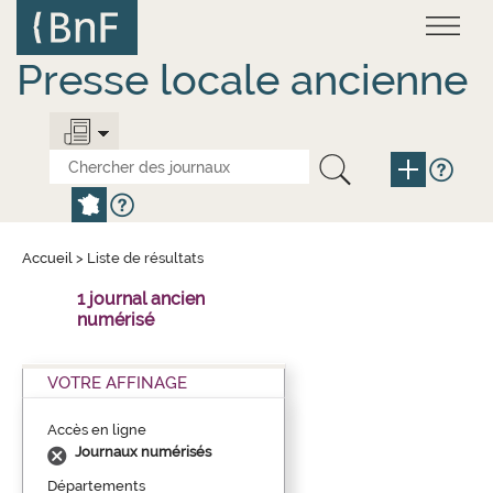
Aller
Panneau de gestion des cookies
au
contenu
principal
Presse locale ancienne
Accueil
>
Liste de résultats
1 journal ancien
numérisé
VOTRE AFFINAGE
Accès en ligne
Journaux numérisés
Départements