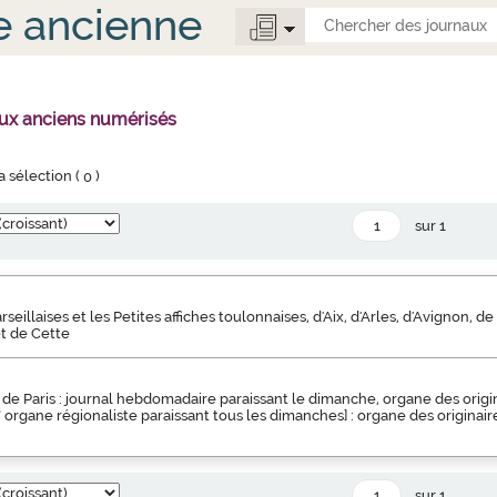
e ancienne
aux anciens numérisés
la sélection (
0
)
sur 1
illaises et les Petites affiches toulonnaises, d'Aix, d'Arles, d'Avignon, de
et de Cette
de Paris : journal hebdomadaire paraissant le dimanche, organe des origin
s" organe régionaliste paraissant tous les dimanches] : organe des originair
sur 1