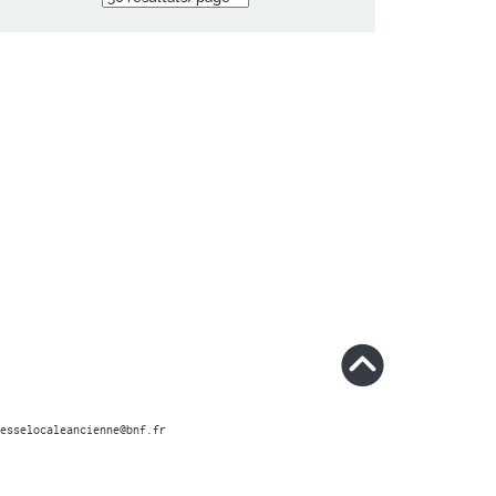
esselocaleancienne@bnf.fr