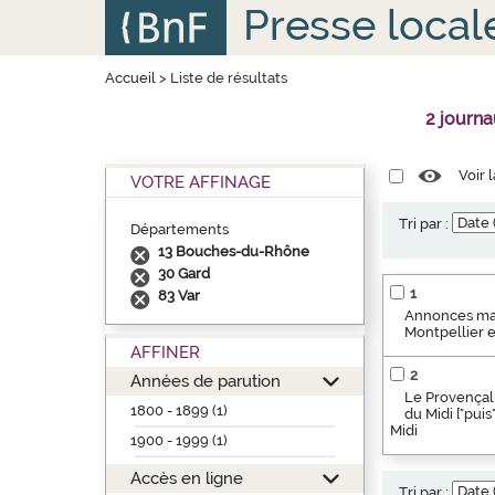
Aller
Panneau de gestion des cookies
Presse local
au
contenu
principal
Accueil
>
Liste de résultats
2 journ
Voir 
VOTRE AFFINAGE
Tri par :
Départements
13 Bouches-du-Rhône
30 Gard
1
83 Var
Annonces marse
Montpellier 
AFFINER
2
Années de parution
Le Provençal 
1800 - 1899 (1)
du Midi ["pui
Midi
1900 - 1999 (1)
Accès en ligne
Tri par :