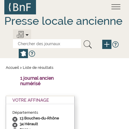
Aller
Panneau de gestion des cookies
au
contenu
principal
Presse locale ancienne
Accueil
>
Liste de résultats
1 journal ancien
numérisé
VOTRE AFFINAGE
Départements
13 Bouches-du-Rhône
34 Hérault