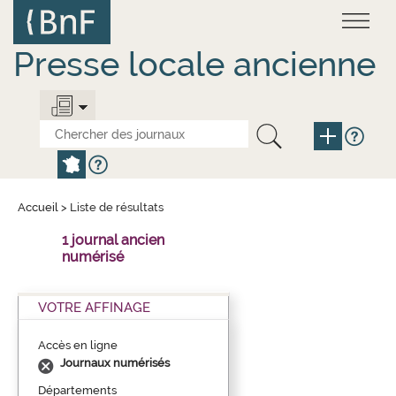
Aller
Panneau de gestion des cookies
au
contenu
principal
Presse locale ancienne
Accueil
>
Liste de résultats
1 journal ancien
numérisé
VOTRE AFFINAGE
Accès en ligne
Journaux numérisés
Départements