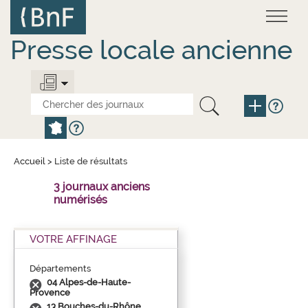
Aller
Panneau de gestion des cookies
au
contenu
principal
Presse locale ancienne
Accueil
>
Liste de résultats
3 journaux anciens
numérisés
VOTRE AFFINAGE
Départements
04 Alpes-de-Haute-
Provence
13 Bouches-du-Rhône