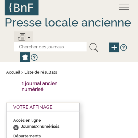
Aller
Panneau de gestion des cookies
au
contenu
principal
Presse locale ancienne
Accueil
>
Liste de résultats
1 journal ancien
numérisé
VOTRE AFFINAGE
Accès en ligne
Journaux numérisés
Départements