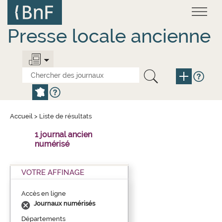
Aller
Panneau de gestion des cookies
au
contenu
principal
Presse locale ancienne
Accueil
>
Liste de résultats
1 journal ancien
numérisé
VOTRE AFFINAGE
Accès en ligne
Journaux numérisés
Départements