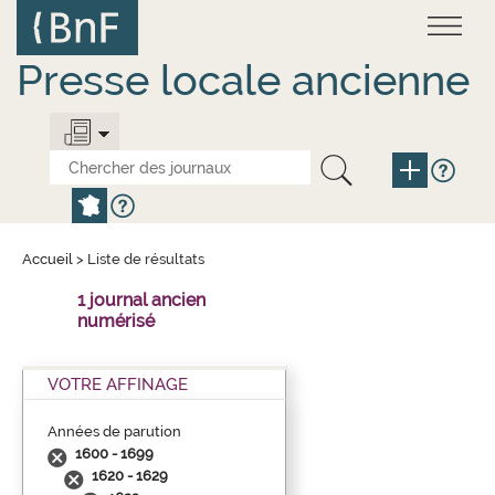
Aller
Panneau de gestion des cookies
au
contenu
principal
Presse locale ancienne
Accueil
>
Liste de résultats
1 journal ancien
numérisé
VOTRE AFFINAGE
Années de parution
1600 - 1699
1620 - 1629