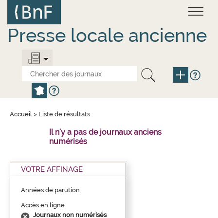
Aller
Panneau de gestion des cookies
au
contenu
principal
Presse locale ancienne
Accueil
>
Liste de résultats
Il n'y a pas de journaux anciens
numérisés
VOTRE AFFINAGE
Années de parution
Accès en ligne
Journaux non numérisés