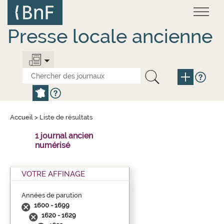
Aller
Panneau de gestion des cookies
au
contenu
principal
Presse locale ancienne
Accueil
>
Liste de résultats
1 journal ancien
numérisé
VOTRE AFFINAGE
Années de parution
1600 - 1699
1620 - 1629