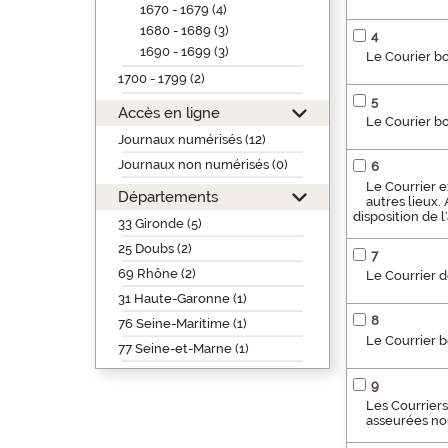
1670 - 1679 (4)
1680 - 1689 (3)
4
1690 - 1699 (3)
Le Courier bo
1700 - 1799 (2)
5
Accès en ligne
Le Courier b
Journaux numérisés (12)
Journaux non numérisés (0)
6
Le Courrier e
Départements
autres lieux.
disposition de 
33 Gironde (5)
25 Doubs (2)
7
69 Rhône (2)
Le Courrier d
31 Haute-Garonne (1)
8
76 Seine-Maritime (1)
Le Courrier b
77 Seine-et-Marne (1)
9
Les Courriers
asseurées no