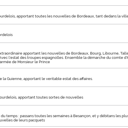
urdelois, apportant toutes les nouvelles de Bordeaux, tant dedans la vil
ordelois
xtraordinaire apportant les nouvelles de Bordeaux, Bourg, Libourne, Tall
 Avec l'estat des troupes espagnolles. Ensemble la démarche du comte d'H
l'armée de Monsieur le Prince
e la Guienne, apportant le veritable estat des affaires.
ourdelois, apportant toutes sortes de nouvelles
 du temps : passans toutes les semaines à Besançon, et y débitans les plu
uvelles de leurs pacquets