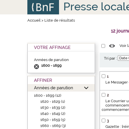
Aller
Panneau de gestion des cookies
Presse local
au
contenu
principal
Accueil
>
Liste de résultats
12 jour
Voir 
VOTRE AFFINAGE
Tri par :
Années de parution
1600 - 1699
1
AFFINER
Le Messager 
Années de parution
2
1600 - 1699 (12)
Le Courrier u
1620 - 1629 (1)
commencement 
1630 - 1639 (2)
commencement d
1640 - 1649 (2)
1650 - 1659 (5)
3
1660 - 1669 (3)
Gazette : [ré