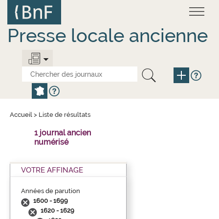
Aller
Panneau de gestion des cookies
au
contenu
principal
Presse locale ancienne
Accueil
>
Liste de résultats
1 journal ancien
numérisé
VOTRE AFFINAGE
Années de parution
1600 - 1699
1620 - 1629