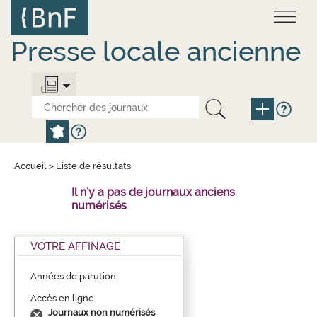
Aller
Panneau de gestion des cookies
au
contenu
principal
Presse locale ancienne
Accueil
>
Liste de résultats
Il n'y a pas de journaux anciens
numérisés
VOTRE AFFINAGE
Années de parution
Accès en ligne
Journaux non numérisés