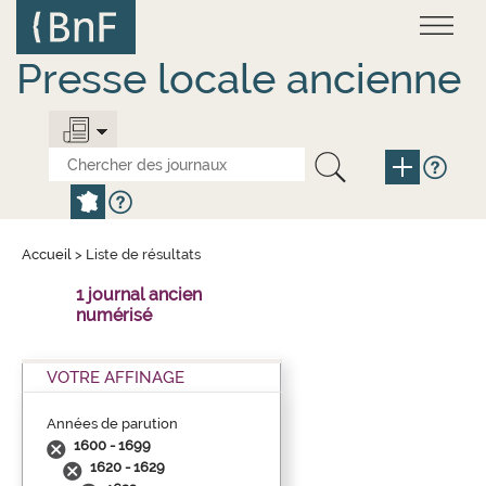
Aller
Panneau de gestion des cookies
au
contenu
principal
Presse locale ancienne
Accueil
>
Liste de résultats
1 journal ancien
numérisé
VOTRE AFFINAGE
Années de parution
1600 - 1699
1620 - 1629