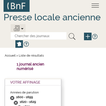
Aller
Panneau de gestion des cookies
au
contenu
principal
Presse locale ancienne
Accueil
>
Liste de résultats
1 journal ancien
numérisé
VOTRE AFFINAGE
Années de parution
1600 - 1699
1620 - 1629