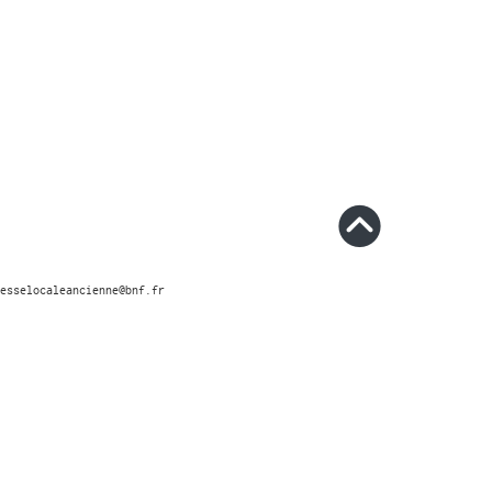
esselocaleancienne@bnf.fr