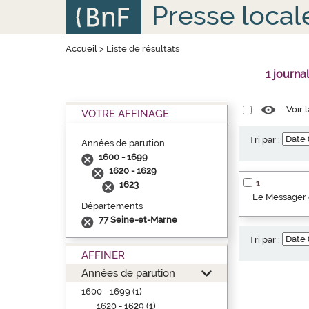
Aller
Panneau de gestion des cookies
Presse local
au
contenu
principal
Accueil
>
Liste de résultats
1 journa
Voir 
VOTRE AFFINAGE
Tri par :
Années de parution
1600 - 1699
1620 - 1629
1
1623
Le Messager 
Départements
77 Seine-et-Marne
Tri par :
AFFINER
Années de parution
1600 - 1699 (1)
1620 - 1629 (1)