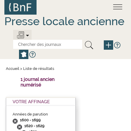
Aller
Panneau de gestion des cookies
au
contenu
principal
Presse locale ancienne
Accueil
>
Liste de résultats
1 journal ancien
numérisé
VOTRE AFFINAGE
Années de parution
1600 - 1699
1620 - 1629