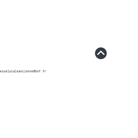
esselocaleancienne@bnf.fr