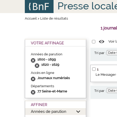
Aller
Panneau de gestion des cookies
Presse local
au
contenu
principal
Accueil
>
Liste de résultats
1 journa
Voir 
VOTRE AFFINAGE
Tri par :
Années de parution
1600 - 1699
1620 - 1629
1
Accès en ligne
Le Messager 
Journaux numérisés
Départements
Tri par :
77 Seine-et-Marne
AFFINER
Années de parution