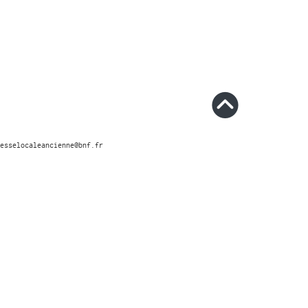
esselocaleancienne@bnf.fr