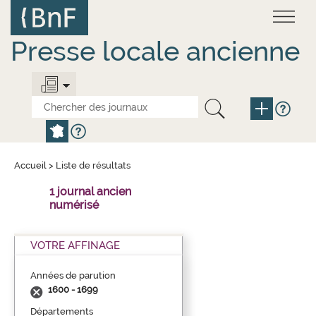
Aller
Panneau de gestion des cookies
au
contenu
principal
Presse locale ancienne
Accueil
>
Liste de résultats
1 journal ancien
numérisé
VOTRE AFFINAGE
Années de parution
1600 - 1699
Départements