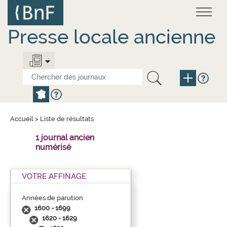
Aller
Panneau de gestion des cookies
au
contenu
principal
Presse locale ancienne
Accueil
>
Liste de résultats
1 journal ancien
numérisé
VOTRE AFFINAGE
Années de parution
1600 - 1699
1620 - 1629