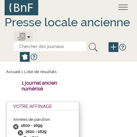
Aller
Panneau de gestion des cookies
au
contenu
principal
Presse locale ancienne
Accueil
>
Liste de résultats
1 journal ancien
numérisé
VOTRE AFFINAGE
Années de parution
1600 - 1699
1620 - 1629