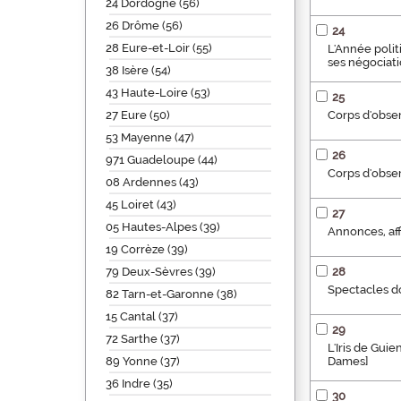
24 Dordogne (56)
26 Drôme (56)
24
28 Eure-et-Loir (55)
L'Année politi
ses négociatio
38 Isère (54)
43 Haute-Loire (53)
25
27 Eure (50)
Corps d'obser
53 Mayenne (47)
26
971 Guadeloupe (44)
Corps d'obser
08 Ardennes (43)
45 Loiret (43)
27
05 Hautes-Alpes (39)
Annonces, aff
19 Corrèze (39)
79 Deux-Sèvres (39)
28
Spectacles do
82 Tarn-et-Garonne (38)
15 Cantal (37)
29
72 Sarthe (37)
L'Iris de Gui
89 Yonne (37)
Dames]
36 Indre (35)
30