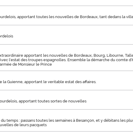
urdelois, apportant toutes les nouvelles de Bordeaux, tant dedans la vil
ordelois
xtraordinaire apportant les nouvelles de Bordeaux, Bourg, Libourne, Tall
 Avec l'estat des troupes espagnolles. Ensemble la démarche du comte d'H
l'armée de Monsieur le Prince
e la Guienne, apportant le veritable estat des affaires.
ourdelois, apportant toutes sortes de nouvelles
 du temps : passans toutes les semaines à Besançon, et y débitans les plu
uvelles de leurs pacquets