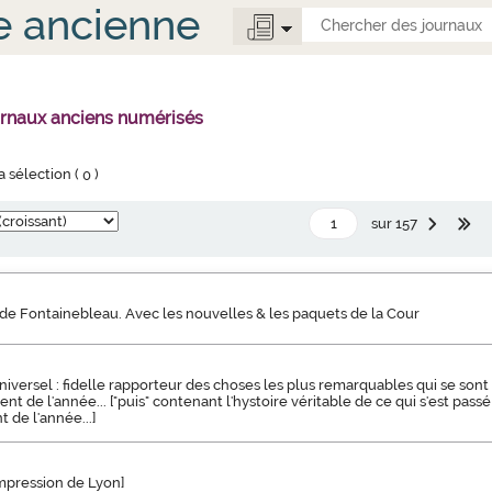
e ancienne
urnaux anciens numérisés
la sélection (
0
)
sur 157
de Fontainebleau. Avec les nouvelles & les paquets de la Cour
niversel : fidelle rapporteur des choses les plus remarquables qui se sont
de l'année... ["puis" contenant l'hystoire véritable de ce qui s'est passé
e l'année...]
impression de Lyon]