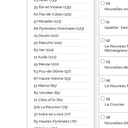
10
35 Ille-et-Vilaine (135)
Nouvelles ord
62 Pas-de-Calais (125)
57 Moselle (123)
11
Gazette : [ré
66 Pyrénées-Orientales (123)
25 Doubs (110)
12
50 Manche (105)
Le Nouveau Me
83 Var (104)
Monseigneur 
11 Aude (103)
13
55 Meuse (101)
Nouvelles de 
63 Puy-de-Dôme (97)
87 Haute-Vienne (93)
14
51 Marne (85)
Le Nouveau M
85 Vendée (85)
15
21 Côte-d’Or (81)
Le Courrier
974 La Réunion (79)
37 Indre-et-Loire (77)
16
65 Hautes-Pyrénées (76)
Nouvelles lit