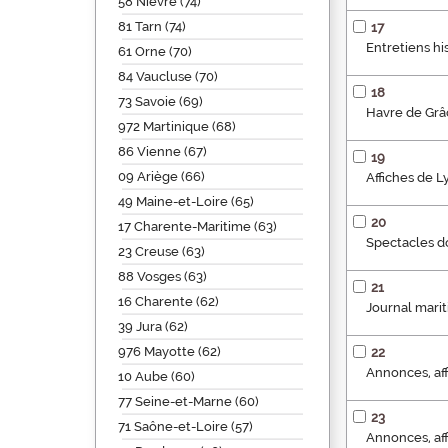
58 Nièvre (74)
81 Tarn (74)
17
Entretiens hi
61 Orne (70)
84 Vaucluse (70)
18
73 Savoie (69)
Havre de Gr
972 Martinique (68)
86 Vienne (67)
19
09 Ariège (66)
Affiches de L
49 Maine-et-Loire (65)
20
17 Charente-Maritime (63)
Spectacles do
23 Creuse (63)
88 Vosges (63)
21
16 Charente (62)
Journal mari
39 Jura (62)
976 Mayotte (62)
22
Annonces, aff
10 Aube (60)
77 Seine-et-Marne (60)
23
71 Saône-et-Loire (57)
Annonces, aff