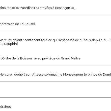
inaires et extraordinaires arrivées à Besançon le ...
impression de Toulouse]
rcure galant : contenant tout ce qui s'est passé de curieux depuis le ... [
le Dauphin]
l'Ordre de la Boisson : avec privilège du Grand Maître
ercure : dédié à son Altesse sérénissime Monseigneur le prince de Dom
téraires