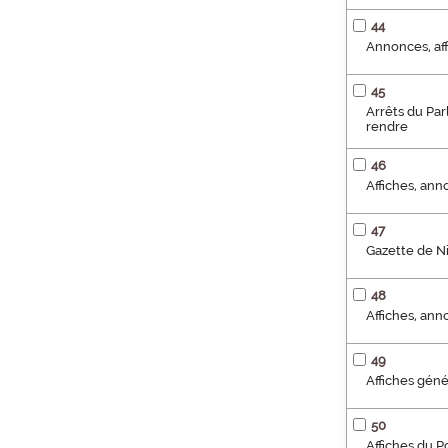
44
Annonces, aff
45
Arrêts du Par
rendre
46
Affiches, anno
47
Gazette de N
48
Affiches, ann
49
Affiches géné
50
Affiches du P