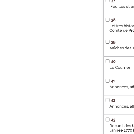
37
[Feuilles et a
38
Lettres histo
Comté de Pro
39
Affiches des 
40
Le Courrier
41
Annonces, affi
42
Annonces, aff
43
Recueil des f
l'année 1770 