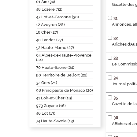
01 Ain (34)
Gazette des g
48 Lozère (32)
47 Lot-et-Garonne (30)
31
Annonces, aff
12 Aveyron (28)
18 Cher (27)
32
40 Landes (27)
Affiches d'Au
52 Haute-Marne (27)
04 Alpes-de-Haute-Provence
33
(24)
Le Commissio
70 Haute-Saône (24)
90 Territoire de Belfort (22)
34
32 Gers (21)
Journal polit
98 Principauté de Monaco (20)
35
41 Loir-et-Cher (19)
Gazette de la
973 Guyane (16)
46 Lot (13)
36
74 Haute-Savoie (13)
Affiches et 