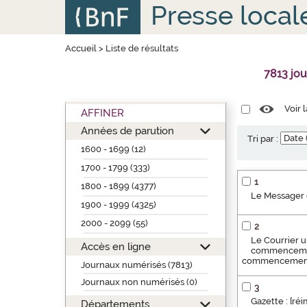
Aller
Panneau de gestion des cookies
Presse local
au
contenu
principal
Accueil
>
Liste de résultats
7813 jo
Voir 
AFFINER
Années de parution
Tri par :
1600 - 1699 (12)
1700 - 1799 (333)
1
1800 - 1899 (4377)
Le Messager 
1900 - 1999 (4325)
2000 - 2099 (55)
2
Le Courrier u
Accès en ligne
commencement 
commencement d
Journaux numérisés (7813)
Journaux non numérisés (0)
3
Gazette : [ré
Départements