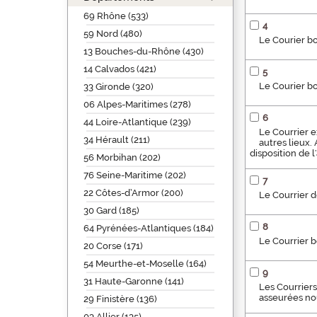
69 Rhône (533)
4
59 Nord (480)
Le Courier bo
13 Bouches-du-Rhône (430)
14 Calvados (421)
5
Le Courier b
33 Gironde (320)
06 Alpes-Maritimes (278)
6
44 Loire-Atlantique (239)
Le Courrier e
34 Hérault (211)
autres lieux.
disposition de 
56 Morbihan (202)
76 Seine-Maritime (202)
7
22 Côtes-d’Armor (200)
Le Courrier d
30 Gard (185)
8
64 Pyrénées-Atlantiques (184)
Le Courrier b
20 Corse (171)
54 Meurthe-et-Moselle (164)
9
31 Haute-Garonne (141)
Les Courriers
asseurées no
29 Finistère (136)
03 Allier (135)