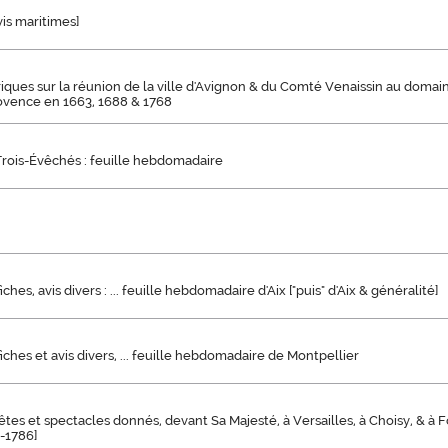
vis maritimes]
riques sur la réunion de la ville d'Avignon & du Comté Venaissin au doma
vence en 1663, 1688 & 1768
Trois-Évêchés : feuille hebdomadaire
ches, avis divers : ... feuille hebdomadaire d'Aix ["puis" d'Aix & généralité]
iches et avis divers, ... feuille hebdomadaire de Montpellier
êtes et spectacles donnés, devant Sa Majesté, à Versailles, à Choisy, & à
[-1786]