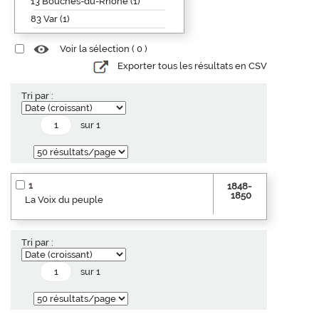
13 Bouches-du-Rhône (1)
83 Var (1)
Voir la sélection (
0
)
Exporter tous les résultats en CSV
Tri par :
sur 1
1
1848-
1850
La Voix du peuple
Tri par :
sur 1