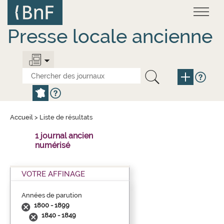
Aller
Panneau de gestion des cookies
au
contenu
principal
Presse locale ancienne
Accueil
>
Liste de résultats
1 journal ancien
numérisé
VOTRE AFFINAGE
Années de parution
1800 - 1899
1840 - 1849