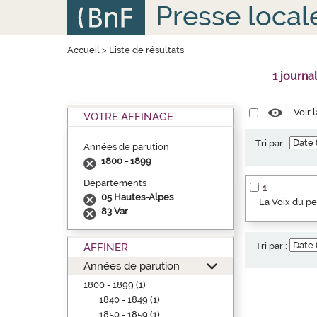
Aller
Panneau de gestion des cookies
Presse local
au
contenu
principal
Accueil
>
Liste de résultats
1 journa
Voir 
VOTRE AFFINAGE
Tri par :
Années de parution
1800 - 1899
Départements
1
05 Hautes-Alpes
La Voix du p
83 Var
Tri par :
AFFINER
Années de parution
1800 - 1899 (1)
1840 - 1849 (1)
1850 - 1859 (1)