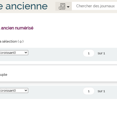
e ancienne
l ancien numérisé
la sélection (
0
)
sur 1
euple
sur 1