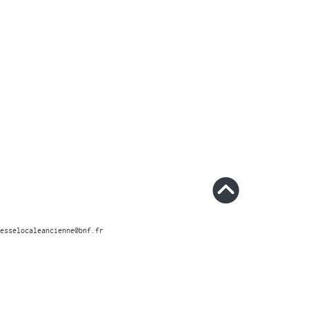
esselocaleancienne@bnf.fr