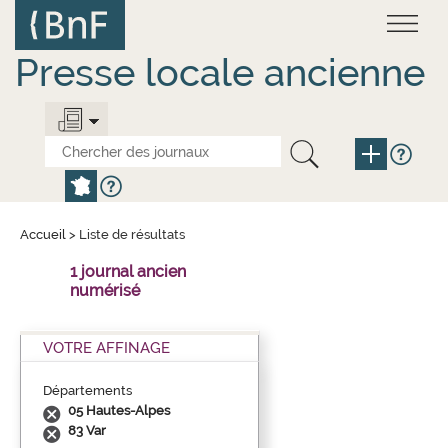
Aller
Panneau de gestion des cookies
au
contenu
principal
Presse locale ancienne
Accueil
>
Liste de résultats
1 journal ancien
numérisé
VOTRE AFFINAGE
Départements
05 Hautes-Alpes
83 Var