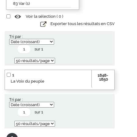
83 Var (1)
Voir la sélection (
0
)
Exporter tous les résultats en CSV
Tri par :
sur 1
1
1848-
1850
La Voix du peuple
Tri par :
sur 1