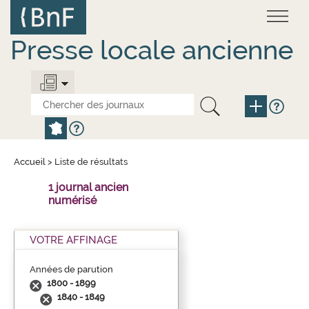
Aller
Panneau de gestion des cookies
au
contenu
principal
Presse locale ancienne
Accueil
>
Liste de résultats
1 journal ancien
numérisé
VOTRE AFFINAGE
Années de parution
1800 - 1899
1840 - 1849